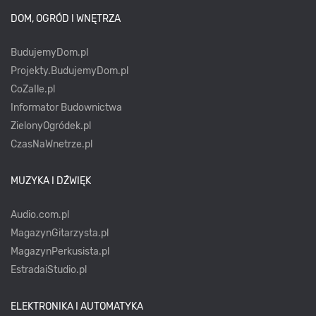
DOM, OGRÓD I WNĘTRZA
BudujemyDom.pl
Projekty.BudujemyDom.pl
CoZaIle.pl
Informator Budownictwa
ZielonyOgródek.pl
CzasNaWnetrze.pl
MUZYKA I DŹWIĘK
Audio.com.pl
MagazynGitarzysta.pl
MagazynPerkusista.pl
EstradaiStudio.pl
ELEKTRONIKA I AUTOMATYKA