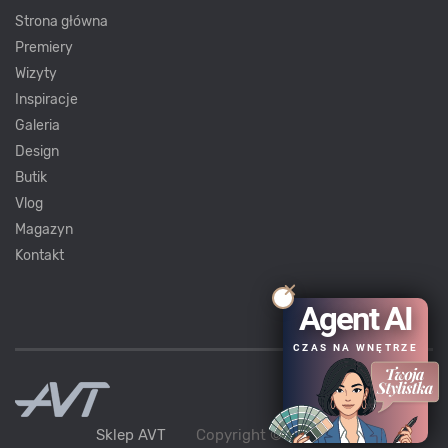
Strona główna
Premiery
Wizyty
Inspiracje
Galeria
Design
Butik
Vlog
Magazyn
Kontakt
Agent AI
CZAS NA WNĘTRZE
Sklep AVT
Copyright ©
AVT
2021