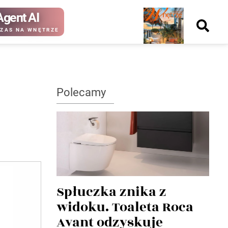
Agent AI
Nowy
ZAS NA WNĘTRZE
numer
Polecamy
kup ten
kup ten
numer
numer
Wydanie papierowe
Wydanie cyfrowe
Spłuczka znika z
widoku. Toaleta Roca
Avant odzyskuje