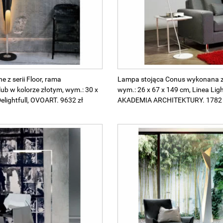
 z serii Floor, rama
Lampa stojąca Conus wykonana z
b w kolorze złotym, wym.: 30 x
wym.: 26 x 67 x 149 cm, Linea Ligh
elightfull, OVOART. 9632 zł
AKADEMIA ARCHITEKTURY. 1782 