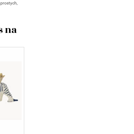
 prostych,
s na