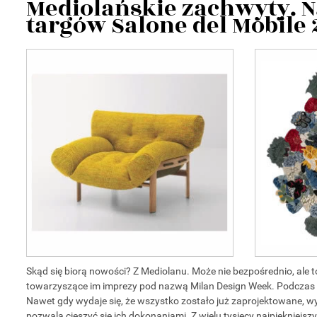
Mediolańskie zachwyty. N
targów Salone del Mobile
Skąd się biorą nowości? Z Mediolanu. Może nie bezpośrednio, ale 
towarzyszące im imprezy pod nazwą Milan Design Week. Podczas ni
Nawet gdy wydaje się, że wszystko zostało już zaprojektowane, w
pozwala cieszyć się ich dokonaniami. Z wielu tysięcy najpięknie