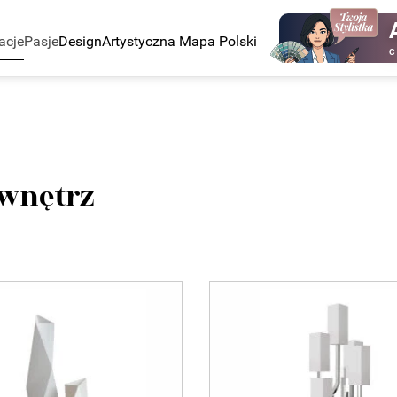
acje
Pasje
Design
Artystyczna Mapa Polski
C
 wnętrz