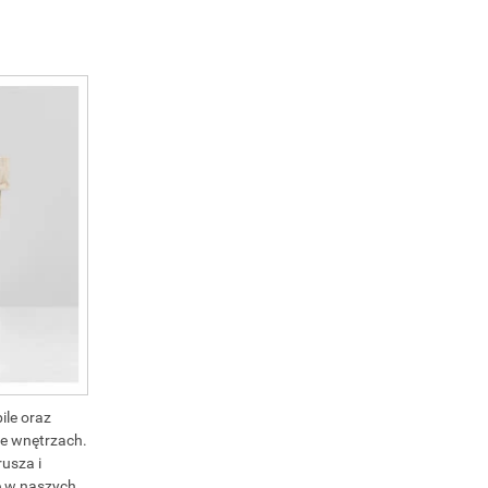
ile oraz
we wnętrzach.
rusza i
ce w naszych