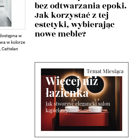
bez odtwarzania epoki.
Jak korzystać z tej
estetyki, wybierając
nowe meble?
 dostępna w
awa w kolorze
, Cattelan
Więcej niż
łazienka
Jak stworzyć elegancki salon
kąpielowy?