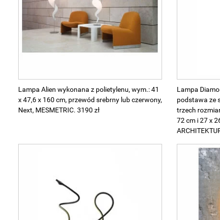
Wellnes
DIY
Lampa Alien wykonana z polietylenu, wym.: 41
Lampa Diamon
x 47,6 x 160 cm, przewód srebrny lub czerwony,
podstawa ze s
Next, MESMETRIC. 3190 zł
trzech rozmiar
72 cm i 27 x 
ARCHITEKTURY