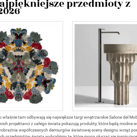
ajpiękniejsze przedmioty z
 2026
to właśnie tam odbywają się największe targi wnętrzarskie Salone del Mob
ch projektanci z całego świata pokazują produkty, które będą modne 
yobraźnia współczesnych demiurgów światowej sceny designu wciąż po
jszych przedmiotów świata wybraliśmy te, które mogą okazać się inspirują