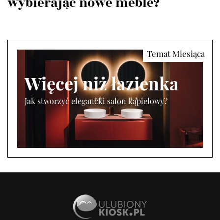
wybierając nowe meble?
Więcej niż łazienka
Jak stworzyć elegancki salon kąpielowy?