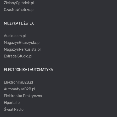
ZielonyOgródek.pl
CzasNaWnetrze.pl
MUZYKA I DŹWIĘK
Audio.com.pl
MagazynGitarzysta.pl
MagazynPerkusista.pl
EstradaiStudio.pl
ELEKTRONIKA I AUTOMATYKA
ElektronikaB2B.pl
AutomatykaB2B.pl
Elektronika Praktyczna
Elportal.pl
Świat Radio