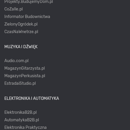
Projekty.BudujemyDom.pl
CoZaIle.pl
Informator Budownictwa
ZielonyOgródek.pl
CzasNaWnetrze.pl
MUZYKA I DŹWIĘK
Audio.com.pl
MagazynGitarzysta.pl
MagazynPerkusista.pl
EstradaiStudio.pl
ELEKTRONIKA I AUTOMATYKA
ElektronikaB2B.pl
AutomatykaB2B.pl
Elektronika Praktyczna