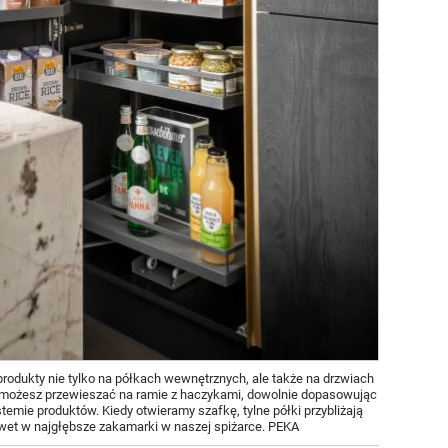
odukty nie tylko na półkach wewnętrznych, ale także na drzwiach
 możesz przewieszać na ramie z haczykami, dowolnie dopasowując
emie produktów. Kiedy otwieramy szafkę, tylne półki przybliżają
wet w najgłębsze zakamarki w naszej spiżarce. PEKA