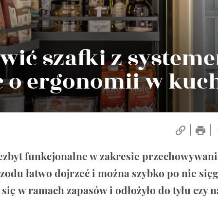
awić szafki z system
c o ergonomii w kuc
niezbyt funkcjonalne w zakresie przechowywani
rzodu łatwo dojrzeć i można szybko po nie sięg
 się w ramach zapasów i odłożyło do tyłu czy n