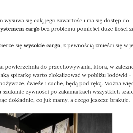
 wysuwa się całą jego zawartość i ma się dostęp do
 systemem cargo
bez problemu pomieści duże ilości 
bierze się
wysokie cargo
, z pewnością zmieści się w 
a powierzchnia do przechowywania, która, w zależn
ką spiżarkę warto zlokalizować w pobliżu lodówki - 
pożywcze, świeże i suche, będą pod ręką. Można wię
a szukanie żywności po zakamarkach wszystkich szafe
ąc dokładnie, co już mamy, a czego jeszcze brakuje.