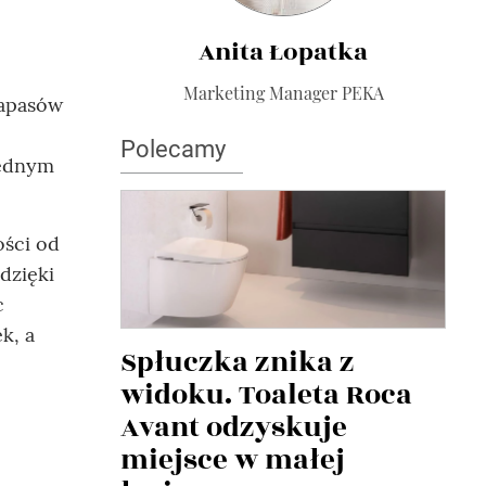
Anita Łopatka
Marketing Manager PEKA
zapasów
Polecamy
jednym
ości od
dzięki
c
k, a
Spłuczka znika z
widoku. Toaleta Roca
Avant odzyskuje
miejsce w małej