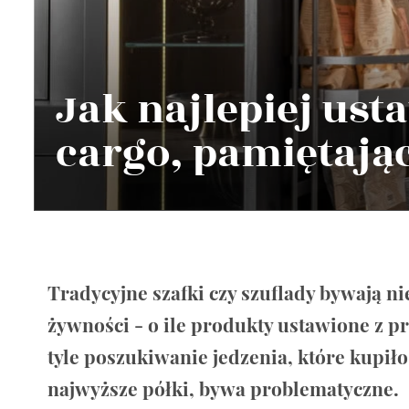
Wellnes
DIY
Jak najlepiej ust
cargo, pamiętają
Tradycyjne szafki czy szuflady bywają 
żywności - o ile produkty ustawione z p
tyle poszukiwanie jedzenia, które kupiło
najwyższe półki, bywa problematyczne.