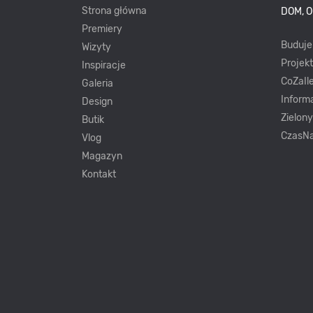
Strona główna
DOM, 
Premiery
Buduj
Wizyty
Projek
Inspiracje
CoZaIle
Galeria
Inform
Design
Zielon
Butik
CzasNa
Vlog
Magazyn
Kontakt