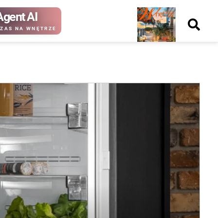
Agent AI
Nowy
ZAS NA WNĘTRZE
numer
kup ten
kup ten
numer
numer
Wydanie papierowe
Wydanie cyfrowe