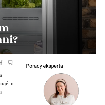
em
hni?
Porady eksperta
a
nąć, o
a