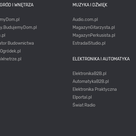
OGRÓD I WNĘTRZA
MUZYKA I DŹWIĘK
emyDom.pl
Audio.com.pl
ty.BudujemyDom.pl
MagazynGitarzysta.pl
.pl
MagazynPerkusista.pl
ator Budownictwa
EstradaiStudio.pl
yOgródek.pl
Wnetrze.pl
ELEKTRONIKA I AUTOMATYKA
ElektronikaB2B.pl
AutomatykaB2B.pl
Elektronika Praktyczna
Elportal.pl
Świat Radio