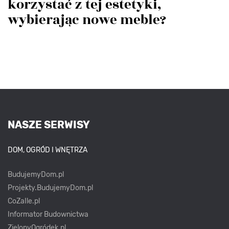
korzystać z tej estetyki,
wybierając nowe meble?
NASZE SERWISY
DOM, OGRÓD I WNĘTRZA
BudujemyDom.pl
Projekty.BudujemyDom.pl
CoZaIle.pl
Informator Budownictwa
ZielonyOgródek.pl