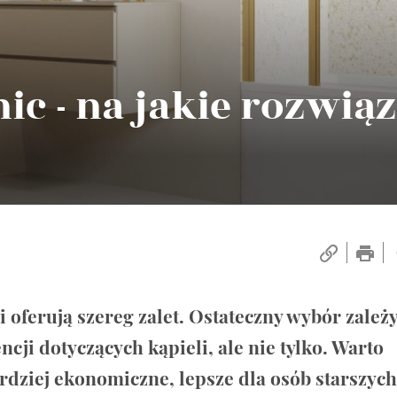
c - na jakie rozwią
oferują szereg zalet. Ostateczny wybór zależ
ji dotyczących kąpieli, ale nie tylko. Warto
ardziej ekonomiczne, lepsze dla osób starszych