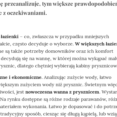
się przeanalizuje, tym większe prawdopodobie
e z oczekiwaniami.
 łazienki
– co, zwłaszcza w przypadku mniejszych
łcie, często decyduje o wyborze.
W większych łazi
ne są także potrzeby domowników oraz ich komfort
 decydują się na wannę, w której można wykąpać mal
ysznic, dlatego chętniej wybierają kabiny prysznicow
czne i ekonomiczne
. Analizując zużycie wody, łatwo
 większym zużyciem wody niż prysznic. Świetnym wię
iwości, jest
nowoczesna wanna z prysznicem
. Wysta
a rynku dostępne są różne rodzaje parawanów, róż
ateriałem wykonania. Łatwo je dopasować i do potrze
adycyjny sposób, ciesząc się długą kąpielą, lub wzią