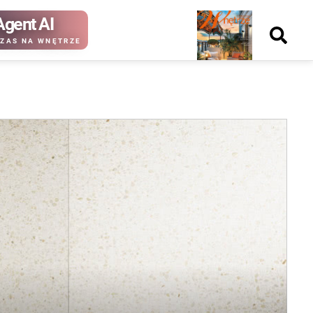
Agent AI
Nowy
ZAS NA WNĘTRZE
numer
kup ten
kup ten
numer
numer
Wydanie papierowe
Wydanie cyfrowe