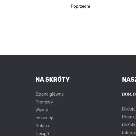
Poprzedni
NA SKRÓTY
NAS
Strona główna
DOM, 
Premiery
Buduj
Wizyty
Projek
Inspiracje
CoZaIle
Galeria
Inform
Design