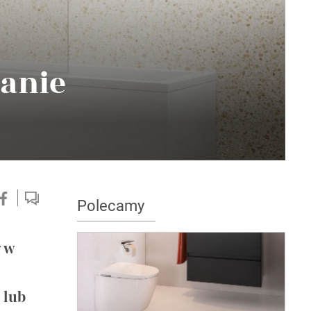
zanie
Polecamy
y w
 lub