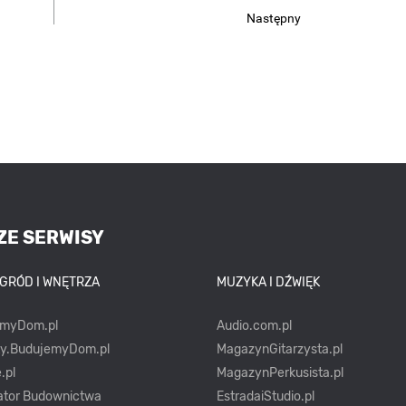
Następny
ZE SERWISY
OGRÓD I WNĘTRZA
MUZYKA I DŹWIĘK
emyDom.pl
Audio.com.pl
ty.BudujemyDom.pl
MagazynGitarzysta.pl
.pl
MagazynPerkusista.pl
ator Budownictwa
EstradaiStudio.pl