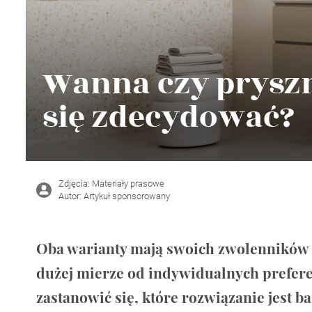
Wellnes
DIY
Wanna czy pryszni
się zdecydować?
Zdjęcia: Materiały prasowe
Autor: Artykuł sponsorowany
Oba warianty mają swoich zwolenników i 
dużej mierze od indywidualnych preferenc
zastanowić się, które rozwiązanie jest b