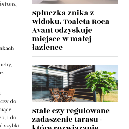
ństwo,
Spłuczka znika z
widoku. Toaleta Roca
Avant odzyskuje
miejsce w małej
łazience
enkach
uchy,
e.
c
rczy do
Stałe czy regulowane
niące
zadaszenie tarasu -
b, i do
ć szybki
które rozwiązanie