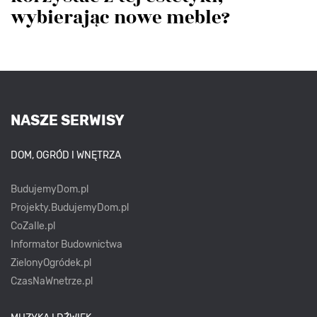
wybierając nowe meble?
NASZE SERWISY
DOM, OGRÓD I WNĘTRZA
BudujemyDom.pl
Projekty.BudujemyDom.pl
CoZaIle.pl
Informator Budownictwa
ZielonyOgródek.pl
CzasNaWnetrze.pl