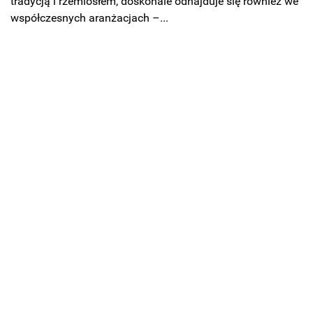
tradycją i rzemiosłem, doskonale odnajduje się również we
współczesnych aranżacjach –...