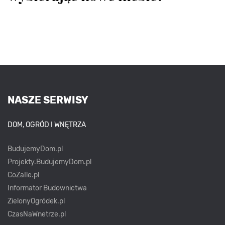
NASZE SERWISY
DOM, OGRÓD I WNĘTRZA
BudujemyDom.pl
Projekty.BudujemyDom.pl
CoZaIle.pl
Informator Budownictwa
ZielonyOgródek.pl
CzasNaWnetrze.pl