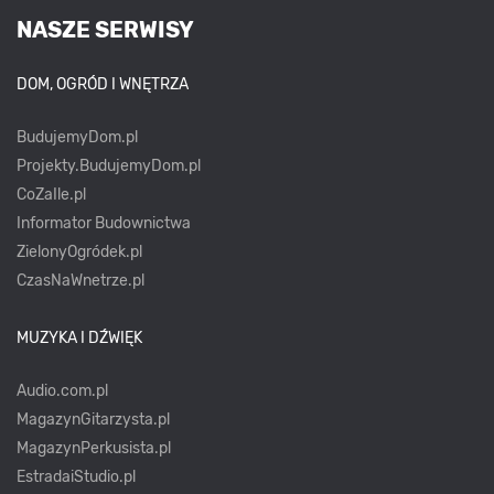
NASZE SERWISY
DOM, OGRÓD I WNĘTRZA
BudujemyDom.pl
Projekty.BudujemyDom.pl
CoZaIle.pl
Informator Budownictwa
ZielonyOgródek.pl
CzasNaWnetrze.pl
MUZYKA I DŹWIĘK
Audio.com.pl
MagazynGitarzysta.pl
MagazynPerkusista.pl
EstradaiStudio.pl