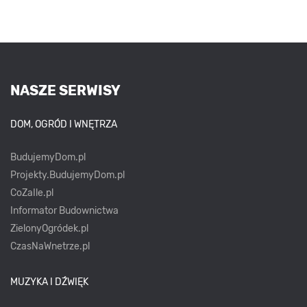
NASZE SERWISY
DOM, OGRÓD I WNĘTRZA
BudujemyDom.pl
Projekty.BudujemyDom.pl
CoZaIle.pl
Informator Budownictwa
ZielonyOgródek.pl
CzasNaWnetrze.pl
MUZYKA I DŹWIĘK