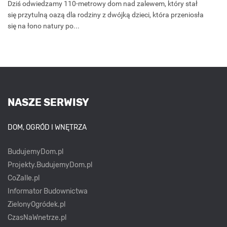
Dziś odwiedzamy 110-metrowy dom nad zalewem, który stał
się przytulną oazą dla rodziny z dwójką dzieci, która przeniosła
się na łono natury po...
NASZE SERWISY
DOM, OGRÓD I WNĘTRZA
BudujemyDom.pl
Projekty.BudujemyDom.pl
CoZaIle.pl
Informator Budownictwa
ZielonyOgródek.pl
CzasNaWnetrze.pl