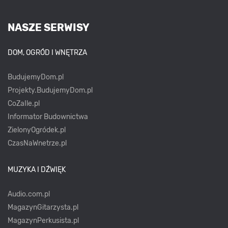
NASZE SERWISY
DOM, OGRÓD I WNĘTRZA
BudujemyDom.pl
Projekty.BudujemyDom.pl
CoZaIle.pl
Informator Budownictwa
ZielonyOgródek.pl
CzasNaWnetrze.pl
MUZYKA I DŹWIĘK
Audio.com.pl
MagazynGitarzysta.pl
MagazynPerkusista.pl