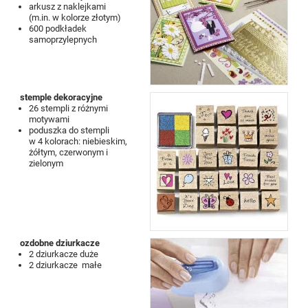
arkusz z naklejkami
(m.in. w kolorze złotym)
600 podkładek
samoprzylepnych
stemple dekoracyjne
26 stempli z różnymi
motywami
poduszka do stempli
w 4 kolorach: niebieskim,
żółtym, czerwonym i
zielonym
ozdobne dziurkacze
2 dziurkacze duże
2 dziurkacze małe