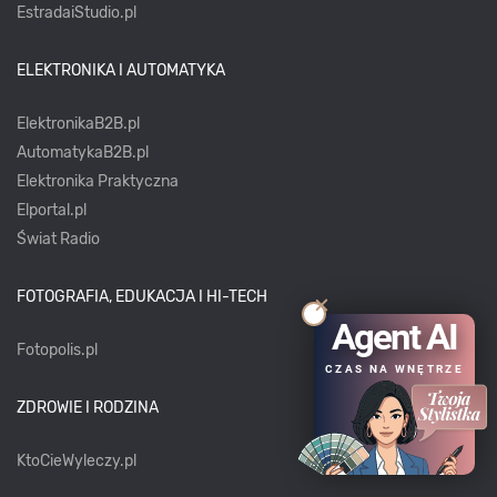
EstradaiStudio.pl
ELEKTRONIKA I AUTOMATYKA
ElektronikaB2B.pl
AutomatykaB2B.pl
Elektronika Praktyczna
Elportal.pl
Świat Radio
FOTOGRAFIA, EDUKACJA I HI-TECH
Agent AI
Fotopolis.pl
CZAS NA WNĘTRZE
ZDROWIE I RODZINA
KtoCieWyleczy.pl