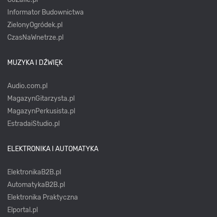
Informator Budownictwa
ZielonyOgródek.pl
CzasNaWnetrze.pl
MUZYKA I DŹWIĘK
Audio.com.pl
MagazynGitarzysta.pl
MagazynPerkusista.pl
EstradaiStudio.pl
ELEKTRONIKA I AUTOMATYKA
ElektronikaB2B.pl
AutomatykaB2B.pl
Elektronika Praktyczna
Elportal.pl