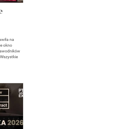
e
awiła na
ie okno
zawodników
 Wszystkie