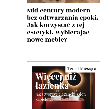
Mid-century modern
bez odtwarzania epoki.
Jak korzystać z tej
estetyki, wybierając
nowe meble?
Więcej niż
łazienka
Jak stworzyć elegancki salon
kąpielowy?