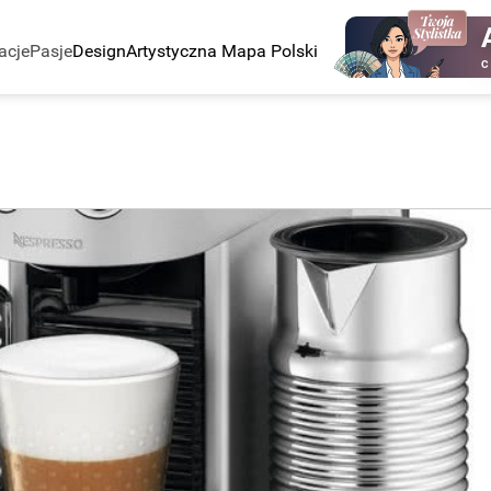
acje
Pasje
Design
Artystyczna Mapa Polski
C