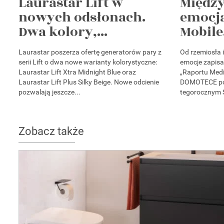
Laurastar Lift w
Między
nowych odsłonach.
emocją
Dwa kolory,...
Mobile.
Laurastar poszerza ofertę generatorów pary z
Od rzemiosła 
serii Lift o dwa nowe warianty kolorystyczne:
emocje zapisa
Laurastar Lift Xtra Midnight Blue oraz
„Raportu Medi
Laurastar Lift Plus Silky Beige. Nowe odcienie
DOMOTECE pok
pozwalają jeszcze...
tegorocznym S
Zobacz także