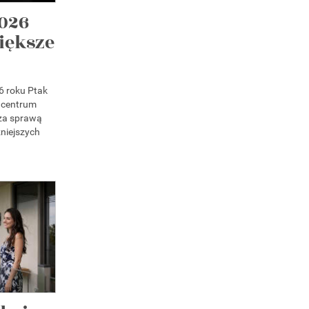
026
iększe
6 roku Ptak
 centrum
 za sprawą
niejszych