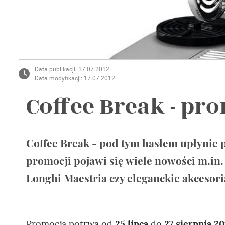
Wellnes
DIY
Data publikacji: 17.07.2012
Data modyfikacji: 17.07.2012
Coffee Break - pr
Coffee Break - pod tym hasłem upłynie
promocji pojawi się wiele nowości m.i
Longhi Maestria czy eleganckie akcesor
Promocja potrwa od
25 lipca
do
27 sierpnia 20