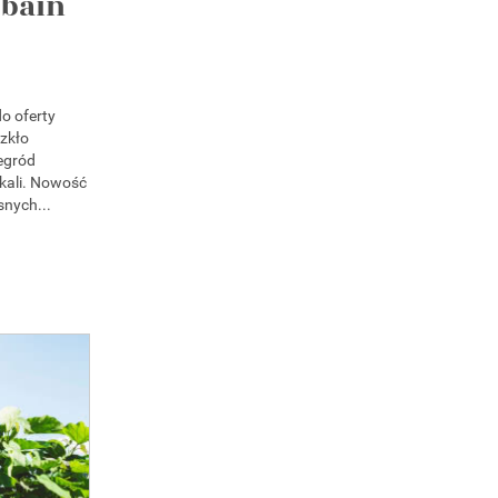
obain
o oferty
zkło
egród
kali. Nowość
nych...