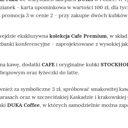
zianek - karta upominkowa w wartości 100 zł, dla ty
z promocja 3 w cenie 2 - przy zakupie dwóch kubków 
wejdzie ekskluzywna
kolekcja
Cafe Premium
, w skład
banki konferencyjne - zaprojektowane z wysokiej jak
na kawę, dodatki
CAFE
i oryginalne kubki
STOCKHO
brązowym oraz łyżeczki do latte.
wnież za symboliczne 3 zł, spróbować smakowitej ka
arasach oraz w szczecińskiej Kaskadzie i krakowskiej 
nki
DUKA Coffee
, w których samodzielnie można zap