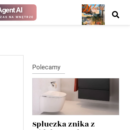
Agent AI
Nowy
ZAS NA WNĘTRZE
numer
kup ten
kup ten
Polecamy
numer
numer
Wydanie papierowe
Wydanie cyfrowe
Spłuczka znika z