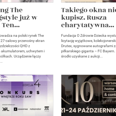
ng The
Takiego okna ni
style już w
kupisz. Rusza
 Ten...
charytatywna...
wadza na polski rynek The
Fundacja O Zdrowie Dziecka wyst
 27-calowy przenośny ekran
licytację wyjątkowe, kolekcjonersk
zdzielczości QHD z
Drutex, sygnowane autografami 
akumulatorem, uchwytem i
piłkarskiego giganta – FC Bayern.
ółkach. Urządzenie łączy
środki uzyskane z aukcji...
..