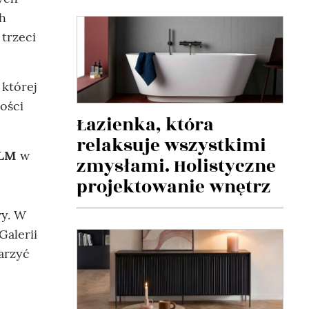
ch
trzeci
 której
ości
Łazienka, która
relaksuje wszystkimi
LM
w
zmysłami. Holistyczne
projektowanie wnętrz
wy. W
Galerii
arzyć