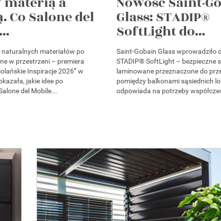
 materią a
Nowość Saint-G
. Co Salone del
Glass: STADIP®
..
SoftLight do...
i naturalnych materiałów po
Saint-Gobain Glass wprowadziło d
ne w przestrzeni – premiera
STADIP® SoftLight – bezpieczne s
olańskie Inspiracje 2026” w
laminowane przeznaczone do prz
azała, jakie idee po
pomiędzy balkonami sąsiednich lo
alone del Mobile...
odpowiada na potrzeby współczes