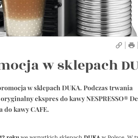
omocja w sklepach D
 promocja w sklepach DUKA. Podczas trwania
n. oryginalny ekspres do kawy NESPRESSO® De
ia do kawy CAFE.
12 roku
we wszystkich sklepach
DUKA
w Polsce. W t