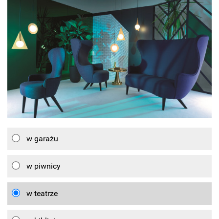
w garażu
w piwnicy
w teatrze