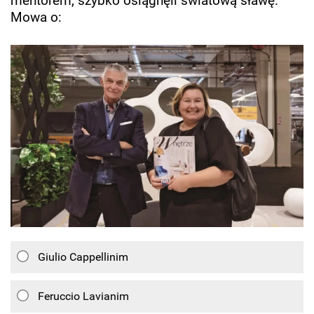
mentorem, szybko osiągnęli światową sławę.
Mowa o:
Giulio Cappellinim
Feruccio Lavianim