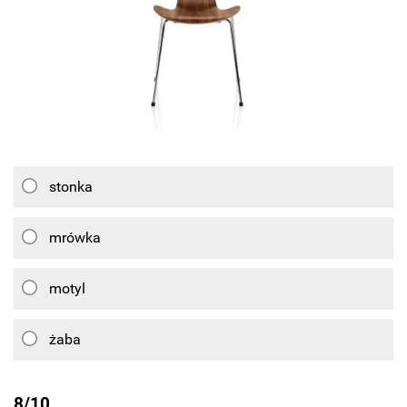
stonka
mrówka
motyl
żaba
8/10