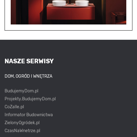
NASZE SERWISY
DOM, OGRÓD I WNĘTRZA
BudujemyDom.pl
Projekty.BudujemyDom.pl
CoZaIle.pl
Informator Budownictwa
ZielonyOgródek.pl
CzasNaWnetrze.pl