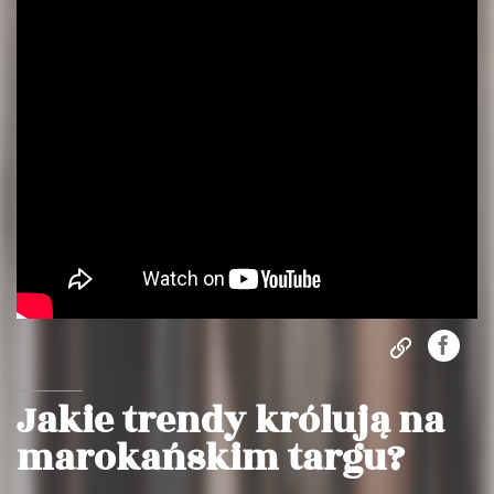
Jakie trendy królują na
marokańskim targu?