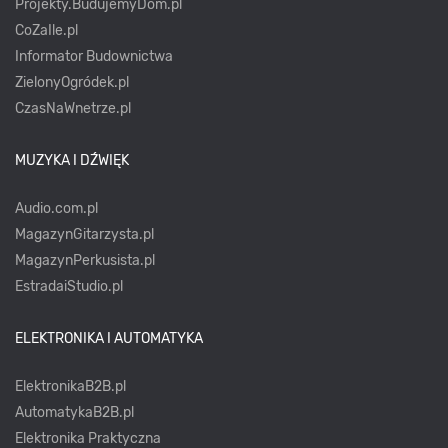
Projekty.BudujemyDom.pl
CoZaIle.pl
Informator Budownictwa
ZielonyOgródek.pl
CzasNaWnetrze.pl
MUZYKA I DŹWIĘK
Audio.com.pl
MagazynGitarzysta.pl
MagazynPerkusista.pl
EstradaiStudio.pl
ELEKTRONIKA I AUTOMATYKA
ElektronikaB2B.pl
AutomatykaB2B.pl
Elektronika Praktyczna