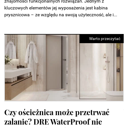
znajomości funkcjonalnych rozwiązań. Jednym z
kluczowych elementów jej wyposażenia jest kabina
prysznicowa – ze względu na swoją użyteczność, ale i...
Warto przeczytać
Warsaw Home 2026 zapowiada
N
największe święto designu. Cztery
P