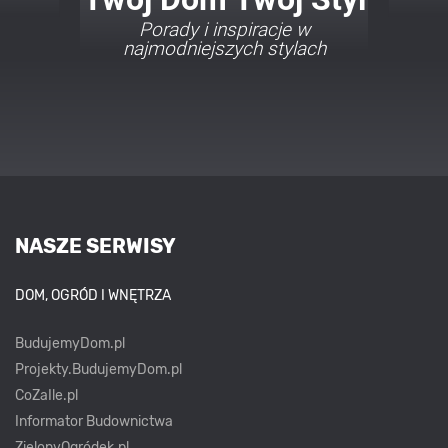
Porady i inspiracje w
najmodniejszych stylach
NASZE SERWISY
DOM, OGRÓD I WNĘTRZA
BudujemyDom.pl
Projekty.BudujemyDom.pl
CoZaIle.pl
Informator Budownictwa
ZielonyOgródek.pl