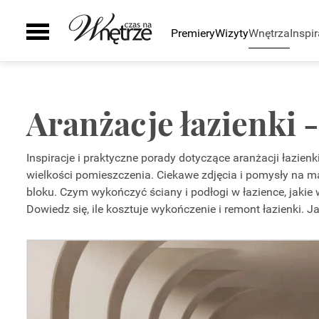
Premiery
Wizyty
Wnętrza
Inspir
Pomieszczenia
Inspiracje
Sztuka
Wyposażenie
Galeria
Zielony zakątek
Kuchnia
Ściany i podłogi
Auto
Aranżacje łazienki 
Łazienka
Drzwi i okna
Smaki życia
Salon
Schody
Sypialnia
Kominki
Inspiracje i praktyczne porady dotyczące aranżacji łazie
Pokój dziecka
Grzejniki
wielkości pomieszczenia. Ciekawe zdjęcia i pomysły na mał
Gabinet
Oświetlenie
bloku. Czym wykończyć ściany i podłogi w łazience, jakie w
Dowiedz się, ile kosztuje wykończenie i remont łazienki. J
Biuro
Smart home
Taras i ogród
Szafy
Zaplecze domu
AGD
Zlewy i baterie
Wanny i natryski
Ceramika Łazienkowa