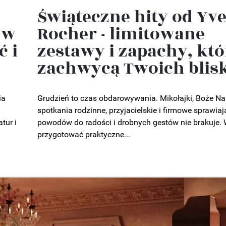
Świąteczne hity od Yv
Rocher - limitowane
 w
zestawy i zapachy, któ
ć i
zachwycą Twoich blis
Grudzień to czas obdarowywania. Mikołajki, Boże Na
ia
spotkania rodzinne, przyjacielskie i firmowe sprawiaj
powodów do radości i drobnych gestów nie brakuje. 
tur i
przygotować praktyczne...