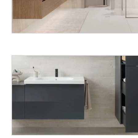
 z
el,