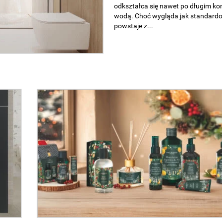
Warsaw Expo ponownie stanie się 
europejskiej branży wnętrzarskiej 
Warsaw Home – jednego...