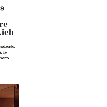
es
re
kich
rodzenie,
ą, że
Warto