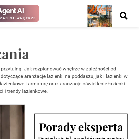
Agent AI
Nowy
ZAS NA WNĘTRZE
numer
zania
kup ten
kup ten
i przytulną. Jak rozplanować wnętrze w zależności od
numer
numer
dotyczące aranżacje łazienki na poddaszu, jak i łazienki w
Wydanie papierowe
Wydanie cyfrowe
łazienkowe i armaturę oraz aranżacje oświetlenie łazienki.
i i trendy łazienkowe.
Porady eksperta
Dowiedz się jak urządzić swoje wnętrze