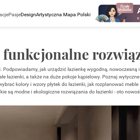
acje
Pasje
Design
Artystyczna Mapa Polski
C
- funkcjonalne rozwią
nki. Podpowiadamy, jak urządzić łazienkę wygodną, nowoczesną 
e łazienki, a także na duże pokoje kąpielowy. Poznaj wytyczne 
ybrać kolory i wzory płytek do łazienki, jak rozplanować meble 
akie są modne i ekologiczne rozwiązania do łazienki - oto nowośc