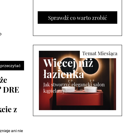
Sprawdź co warto zrobić
o
Więcej niż
 przeczytać
łazienka
26
Jak stworzyć elegancki salon
ksze
kąpielowy?
ztery
i
 roku Ptak