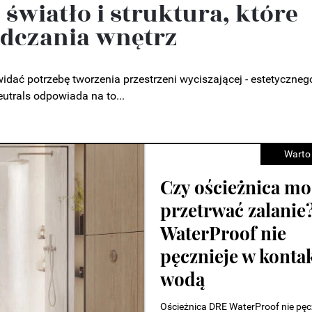
, światło i struktura, które
adczania wnętrz
dać potrzebę tworzenia przestrzeni wyciszającej - estetyczneg
utrals odpowiada na to...
Warto
Warsaw Home 20
zapowiada najwię
święto designu. C
dni pełne premier 
inspiracji
W dniach 21–24 października 2026