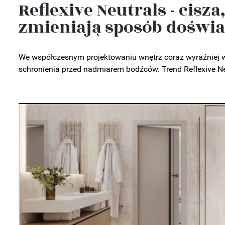
Reflexive Neutrals - cisza
zmieniają sposób doświ
We współczesnym projektowaniu wnętrz coraz wyraźniej wi
schronienia przed nadmiarem bodźców. Trend Reflexive Ne
RE
 z
ni nie