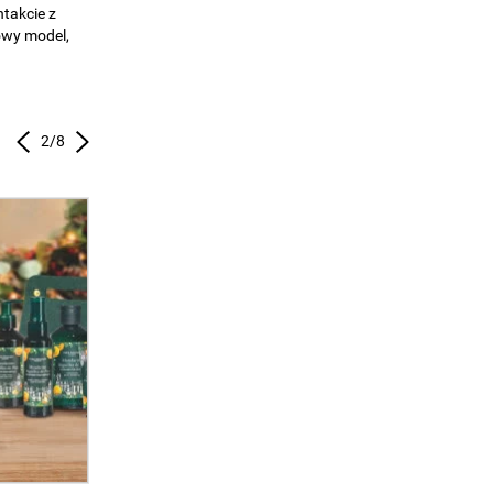
centrum
za sprawą
3
/
8