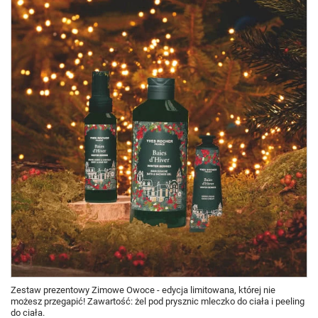
Zestaw prezentowy Zimowe Owoce - edycja limitowana, której nie
możesz przegapić! Zawartość: żel pod prysznic mleczko do ciała i peeling
do ciała.