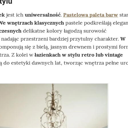
tylu
ek
jest ich
uniwersalność
.
Pastelowa paleta barw
sta
We wnętrzach klasycznych
pastele podkreślają elega
czesnych
delikatne kolory łagodzą surowość
 nadając przestrzeni bardziej przytulny charakter.
W
komponują się z bielą, jasnym drewnem i prostymi fo
trza. Z kolei w
łazienkach w stylu
retro lub vintage
ą do estetyki dawnych lat, tworząc wnętrza pełne uro