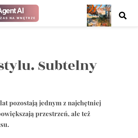
Agent AI
Nowy
ZAS NA WNĘTRZE
numer
tylu. Subtelny
kup ten
kup ten
numer
numer
Wydanie papierowe
Wydanie cyfrowe
lat pozostają jednym z najchętniej
owiększają przestrzeń, ale też
su.