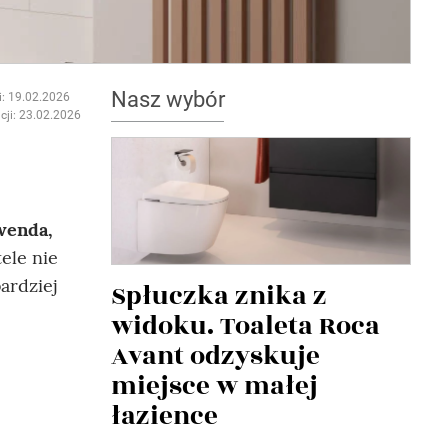
Nasz wybór
i: 19.02.2026
cji: 23.02.2026
awenda,
ele nie
bardziej
Spłuczka znika z
widoku. Toaleta Roca
Avant odzyskuje
miejsce w małej
łazience