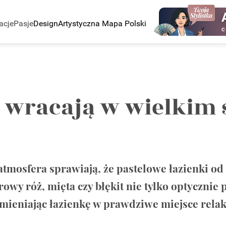
acje
Pasje
Design
Artystyczna Mapa Polski
C
 wracają w wielkim s
atmosfera sprawiają, że pastelowe łazienki od 
y róż, mięta czy błękit nie tylko optycznie p
amieniając łazienkę w prawdziwe miejsce relak