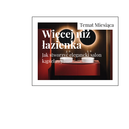
Więcej niż
łazienka
Jak stworzyć elegancki salon
kąpielowy?