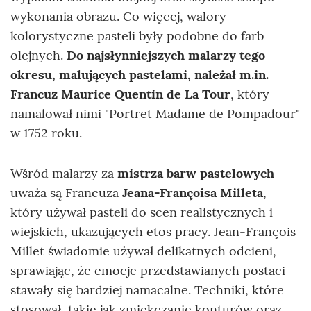
wykonania obrazu. Co więcej, walory
kolorystyczne pasteli były podobne do farb
olejnych.
Do najsłynniejszych malarzy tego
okresu, malujących pastelami, należał m.in.
Francuz Maurice Quentin de La Tour
, który
namalował nimi "Portret Madame de Pompadour"
w 1752 roku.
Wśród malarzy za
mistrza barw pastelowych
uważa są Francuza
Jeana-Françoisa Milleta
,
który używał pasteli do scen realistycznych i
wiejskich, ukazujących etos pracy. Jean-François
Millet świadomie używał delikatnych odcieni,
sprawiając, że emocje przedstawianych postaci
stawały się bardziej namacalne. Techniki, które
stosował, takie jak zmiękczanie konturów oraz