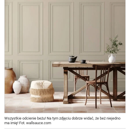
Wszystkie odcienie beżu! Na tym zdjęciu dobrze widać, że beż niejedno
ma imię! Fot. wallsauce.com