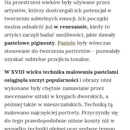
Na przestrzeni wieków były używane przez
artystów, którzy dostrzegali ich potencjał w
tworzeniu subtelnych emocji. Ich początki
można odnaleźć już
w renesansie,
kiedy to
artyści zaczęli badać możliwości, jakie dawały
pastelowe pigmenty
.
Pastele
były wówczas
stosowane do tworzenia portretów - pozwalały
uzyskać subtelne przejścia tonalne.
W XVIII wieku technika malowania pastelami
osiągnęła szczyt popularności
i obrazy nimi
wykonane były chętnie zamawiane przez
mecenasów sztuki w kręgach dworskich, a
później także w mieszczańskich. Techniką tą
malowano najczęściej portrety. Przyczyniły się
do tego prawdopodobnie niższe koszty niż w
wypadku techniki olejnej oraz szybsze tempo