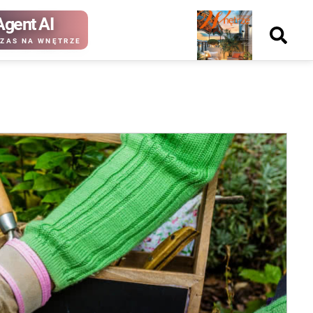
Agent AI
Nowy
ZAS NA WNĘTRZE
numer
kup ten
kup ten
numer
numer
Wydanie papierowe
Wydanie cyfrowe