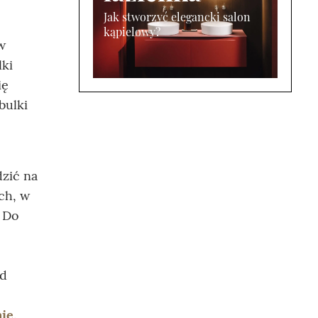
Jak stworzyć elegancki salon
kąpielowy?
w
lki
ię
bulki
zić na
ch, w
. Do
ed
nię
.