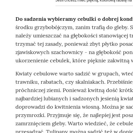
Jeśli chcesz mieć piękną, kolorową rabatę na 
Do sadzenia wybieramy cebulki o dobrej kondy
środku grzybobójczym, zanim trafią do gleby. S
należy umieszczać na głębokości stanowiącej t
trzymać tej zasady, ponieważ zbyt płytko posa
zjawiskowych szachownicy - na głębokość ponad
ukorzenienie cebulek, które pięknie zakwitną 
Kwiaty cebulowe warto sadzić w grupach, wte
trawniku, rabatach, czy skalniakach. Przebiśni
próchniczej ziemi. Ponieważ kwitną dość krótk
najbardziej lubianych i sadzonych jesienią kwi
doprowadzi do kwitnienia wiosną. Można je sadz
przymrozki. Przyjmuje się, że najlepiej jest po
zamrznięciem gleby. Warto wiedzieć, że cebu
przesadzać. Tulipany można sadzić też w doni