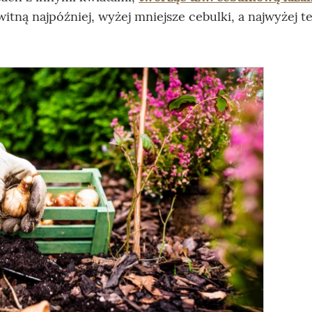
witną najpóźniej, wyżej mniejsze cebulki, a najwyżej te