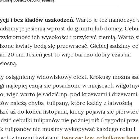
wiosnę posadź cebulki jesienią.
cji i bez śladów uszkodzeń.
Warto je też namoczyć 
adzimy je jesienią wprost do gruntu lub donicy. Cebu
rzykrotność ich wysokości i przykryć ziemią. Warto s
dzone kwiaty bedą się przewracać. Głębiej sadzimy ce
 20 cm. Jesień jest to więc bardzo dobry czas na
wiosną.
dy osiągniemy widowiskowy efekt. Krokusy można sad
egi najlepiej czują się posadzone w miejscach wilgotny
o, więc warto je sadzić np. pod krzewami i drzewami
atów należą chyba tulipany, które każdy z łatwością
ić aż do końca listopada, kiedy pojawią się pierwsze
sadzić cebulki tulipanów nie później niż 6 tygodni prz
lek tulipanów nie musimy wykopywać każdego roku i
cach z innymi kwiatami,
tworząc tzw. cebulkową laza