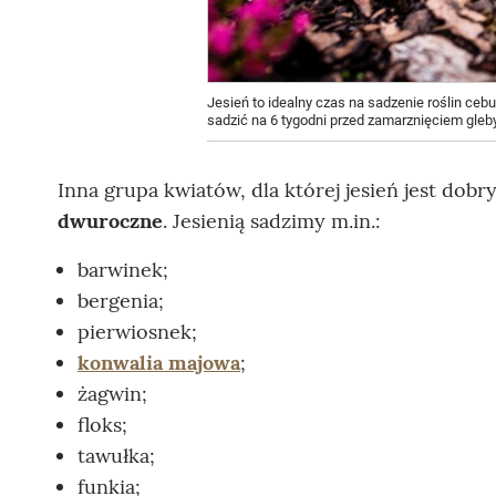
Jesień to idealny czas na sadzenie roślin cebu
sadzić na 6 tygodni przed zamarznięciem gleby
Inna grupa kwiatów, dla której jesień jest do
dwuroczne
. Jesienią sadzimy m.in.:
barwinek;
bergenia;
pierwiosnek;
konwalia majowa
;
żagwin;
floks;
tawułka;
funkia;