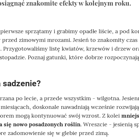
by osiągnąć znakomite efekty w kolejnym roku.
pierwsze sprzątamy i grabimy opadłe liście, a pod ko
y przed zimowymi mrozami. Jesień to znakomity czas
u. Przygotowaliśmy listę kwiatów, krzewów i drzew or
istopadzie. Poznaj gatunki, które dobrze rozpoczynają
a sadzenie?
zgrzana po lecie, a przede wszystkim - wilgotna. Jesie
 miesiącach, doskonale nawadniają wcześnie rozwijają
gorem mogą kontynuować swój wzrost. Z kolei
mniej
a się nowo posadzonych roślin
. Wreszcie - jesienią s
re zadomowienie się w glebie przed zimą.