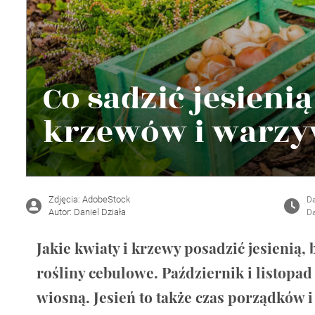
Wellnes
DIY
Co sadzić jesieni
krzewów i warz
Zdjęcia: AdobeStock
Da
Autor: Daniel Działa
Da
Jakie kwiaty i krzewy posadzić jesienią
rośliny cebulowe. Październik i listopa
wiosną. Jesień to także czas porządków