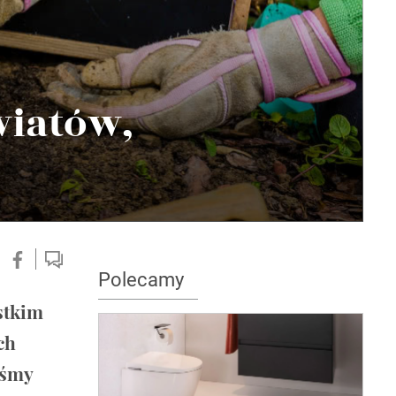
wiatów,
Polecamy
stkim
ch
iśmy