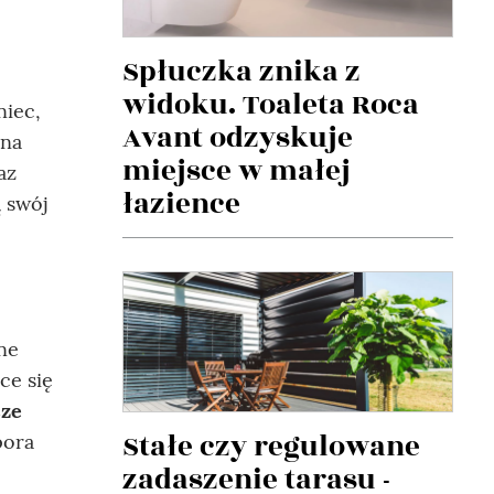
Spłuczka znika z
widoku. Toaleta Roca
niec,
Avant odzyskuje
 na
miejsce w małej
az
łazience
 swój
nne
ce się
sze
Stałe czy regulowane
pora
zadaszenie tarasu -