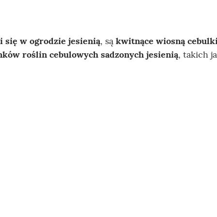
i się w ogrodzie jesienią
, są
kwitnące wiosną cebulk
nków roślin cebulowych sadzonych jesienią
, takich j