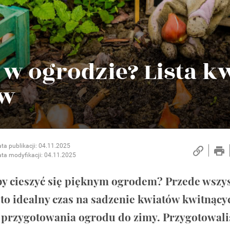
ą w ogrodzie? Lista k
yw
ta publikacji: 04.11.2025
ta modyfikacji: 04.11.2025
, by cieszyć się pięknym ogrodem? Przede wszy
d to idealny czas na sadzenie kwiatów kwitnący
 i przygotowania ogrodu do zimy. Przygotowal