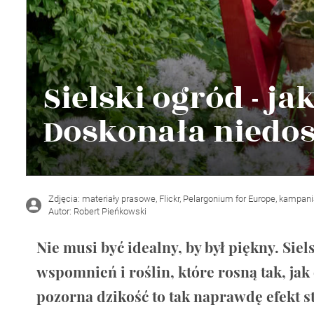
Wellnes
DIY
Sielski ogród - j
Doskonała niedo
Zdjęcia: materiały prasowe, Flickr, Pelargonium for Europe, kampan
Autor: Robert Pieńkowski
Nie musi być idealny, by był piękny. Siel
wspomnień i roślin, które rosną tak, jak
pozorna dzikość to tak naprawdę efekt 