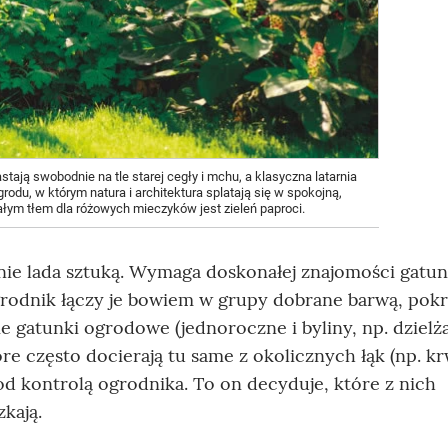
ają swobodnie na tle starej cegły i mchu, a klasyczna latarnia
rodu, w którym natura i architektura splatają się w spokojną,
łym tłem dla różowych mieczyków jest zieleń paproci.
 nie lada sztuką. Wymaga doskonałej znajomości gatu
grodnik łączy je bowiem w grupy dobrane barwą, pokr
e gatunki ogrodowe (jednoroczne i byliny, np. dzielż
óre często docierają tu same z okolicznych łąk (np. k
od kontrolą ogrodnika. To on decyduje, które z nich
kają.