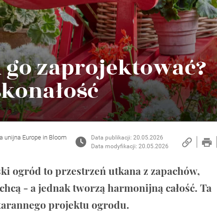
ak go zaprojektować?
skonałość
ia unijna Europe in Bloom
Data publikacji: 20.05.2026
Data modyfikacji: 20.05.2026
ski ogród to przestrzeń utkana z zapachów,
 chcą - a jednak tworzą harmonijną całość. Ta
starannego projektu ogrodu.