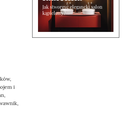
Jak stworzyć elegancki salon
kąpielowy?
nków,
ojem i
an,
rwawnik,