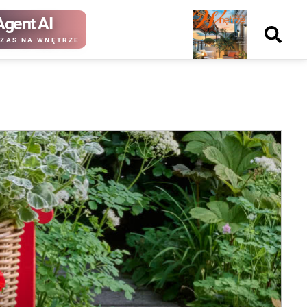
Agent AI
Nowy
ZAS NA WNĘTRZE
numer
kup ten
kup ten
numer
numer
Wydanie papierowe
Wydanie cyfrowe