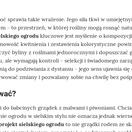
ć sprawia takie wrażenie. Jego siła tkwi w umiejętn
 to przestrzeń, w której rośliny mogą rosnąć natu
elskiego ogrodu
kluczowe jest myślenie o kompozycji
zonowość kwitnienia i zestawienia kolorystyczne powi
ączyć byliny z roślinami jednorocznymi i dopuszczać 
u, ale wymagają kontroli - selekcji i świadomego zarza
zenią do podziwiania z dystansu - jego sens ujawnia sie
ować zmiany i pozwalamy sobie na chwilę bez pośp
ować?
i do babcinych grządek z malwami i piwoniami. Chcia
ie ogrodu w sielskim stylu nie oznacza jednak wier
rojekt sielskiego ogrodu
to nie grządki rodem ze s