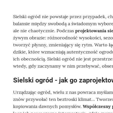
Sielski ogród nie powstaje przez przypadek, cho
balansie między swobodą a świadomym wyborem -
ale nie chaotycznie. Podczas
projektowania si
żywym obrazie: różnorodność wysokości, se
tworzyć płynny, zmieniający się rytm. Warto ł
dzikie, które wzmacniają autentyczność ogrod
ich obecnością. Sielski ogród nie jest przestr
wtedy, gdy zaczynamy w nim przebywać, obserw
Sielski ogród - jak go zaprojekt
Urządzając ogród, wielu z nas powraca myślam
znów przywołać ten beztroski klimat… Tworzen
kopiowania dawnych pomysłów.
Współczesny p