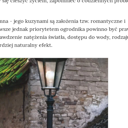
y się cieszyć życiem, zapomnieć o codziennych prob
na - jego kuzynami są założenia tzw. romantyczne i
awsze jednak priorytetem ogrodnika powinno być pr
awdzenie natężenia światła, dostępu do wody, rodzaj
dziej naturalny efekt.