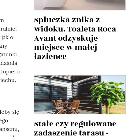
Spłuczka znika z
ym
widoku. Toaleta Roca
ralnie,
Avant odzyskuje
 jak o
miejsce w małej
nny
łazience
gatunki
̨dzania
̨ dopiero
iechu.
łoby się
nego
Stałe czy regulowane
kansenu,
zadaszenie tarasu -