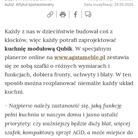
Autor: Artykuł sponsorowany
Data modyfikacji: 29.05.2026
Każdy z nas w dzieciństwie budował coś z
klocków, więc każdy potrafi zaprojektować
kuchnię modułową Qubik
. W specjalnym
planerze online na
www.agatameble.pl
zestawia
się ze sobą szafki o różnych wymiarach i
funkcjach, dobiera fronty, uchwyty i blaty. W ten
sposób można rozplanować niemalże każdy układ
kuchni.
- Najpierw należy zastanowić się, jaką funkcję
pełni kuchnia w naszym domu i jasno ustalić
priorytety: czy ważniejszy będzie duży blat, więcej
szafek, kompaktowy sprzęt AGD, a może miejsce do