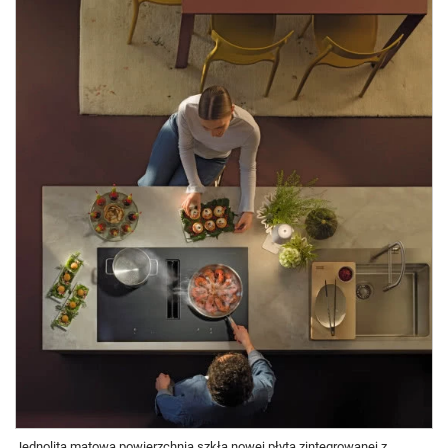
Jednolita matowa powierzchnia szkła nowej płyta zintegrowanej z