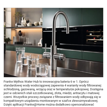
Franke Mythos Water Hub to innowacyjna bateria 6 w 1. Oprócz
standardowej wody wodociągowej zapewnia 4 warianty wody filtrowanej:
schłodzoną, gazowaną, wrzącą oraz w temperaturze pokojowej. Dostępna
jest w odcienich stali szczotkowanej, złota, miedzi, antracytu i matowej
czerni. Wszystkie procesy związane z filtrowaniem wody odbywają się w
kompaktowym urządzeniu montowanym w szafce zlewozmywakowej.
Dzięki aplikacji Franke@Home można dodatkowo spersonalizować