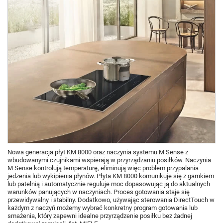
Nowa generacja płyt KM 8000 oraz naczynia systemu M Sense z
wbudowanymi czujnikami wspierają w przyrządzaniu posiłków. Naczynia
M Sense kontrolują temperaturę, eliminują więc problem przypalania
jedzenia lub wykipienia płynów. Płyta KM 8000 komunikuje się z garnkiem
lub patelnią i automatycznie reguluje moc dopasowując ją do aktualnych
warunków panujących w naczyniach. Proces gotowania staje się
przewidywalny i stabilny. Dodatkowo, używając sterowania DirectTouch w
każdym z naczyń możemy wybrać konkretny program gotowania lub
smażenia, który zapewni idealne przyrządzenie posiłku bez żadnej