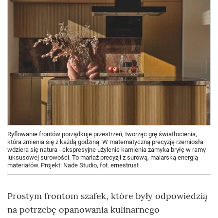
Ryflowanie frontów porządkuje przestrzeń, tworząc grę światłocienia,
która zmienia się z każdą godziną. W matematyczną precyzję rzemiosła
wdziera się natura - ekspresyjne użylenie kamienia zamyka bryłę w ramy
luksusowej surowości. To mariaż precyzji z surową, malarską energią
materiałów. Projekt: Nade Studio, fot. ernestrust
Prostym frontom szafek, które były odpowiedzią
na potrzebę opanowania kulinarnego