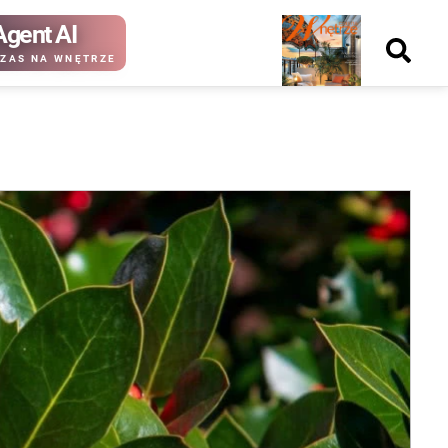
Agent AI
Nowy
ZAS NA WNĘTRZE
numer
kup ten
kup ten
numer
numer
Wydanie papierowe
Wydanie cyfrowe