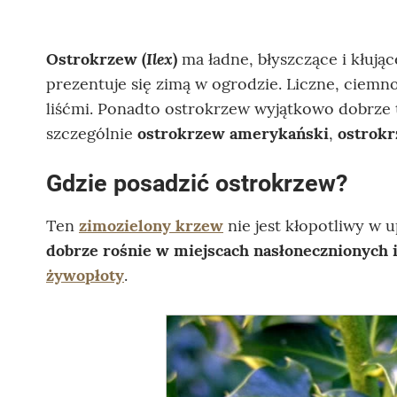
Ilex
Ostrokrzew (
)
ma ładne, błyszczące i kłują
prezentuje się zimą w ogrodzie. Liczne, ciem
liśćmi. Ponadto ostrokrzew wyjątkowo dobrze t
szczególnie
ostrokrzew amerykański
,
ostrokr
Gdzie posadzić ostrokrzew?
Ten
zimozielony krzew
nie jest kłopotliwy w 
dobrze rośnie w miejscach nasłonecznionych i
żywopłoty
.