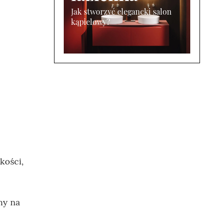
Jak stworzyć elegancki salon
kąpielowy?
kości,
ny na