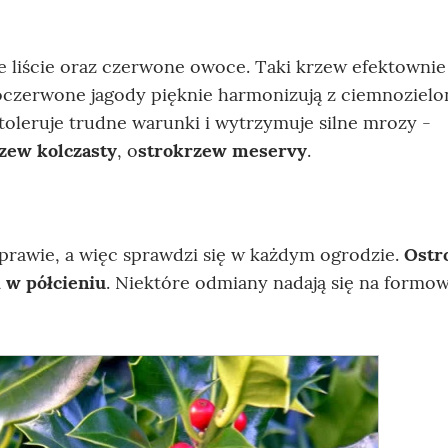
ce liście oraz czerwone owoce. Taki krzew efektownie
noczerwone jagody pięknie harmonizują z ciemnoziel
oleruje trudne warunki i wytrzymuje silne mrozy -
zew kolczasty
, o
strokrzew meservy
.
uprawie, a więc sprawdzi się w każdym ogrodzie.
Ostr
 w półcieniu
. Niektóre odmiany nadają się na formo