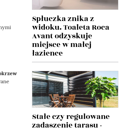
Spłuczka znika z
widoku. Toaleta Roca
onymi
Avant odzyskuje
miejsce w małej
łazience
okrzew
wane
Stałe czy regulowane
zadaszenie tarasu -