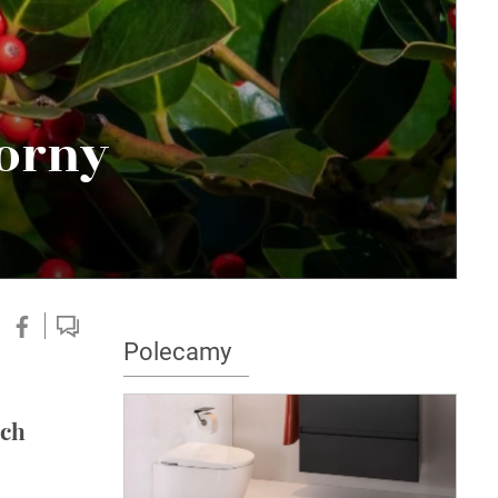
porny
Polecamy
ach