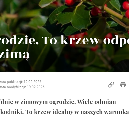
odzie. To krzew od
 zimą
Data publikacji: 19.02.2026
Data modyfikacji: 19.02.2026
ólnie w zimowym ogrodzie. Wiele odmian
zkodniki. To krzew idealny w naszych warunk