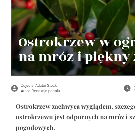
Wellnes
DIY
Ostrokrzew w ogr
na mróz i piękny
Zdjęcia: Adobe Stock
Autor: Redakcja portalu
Ostrokrzew zachwyca wyglądem, szczeg
ostrokrzewu jest odpornych na mróz i s
pogodowych.