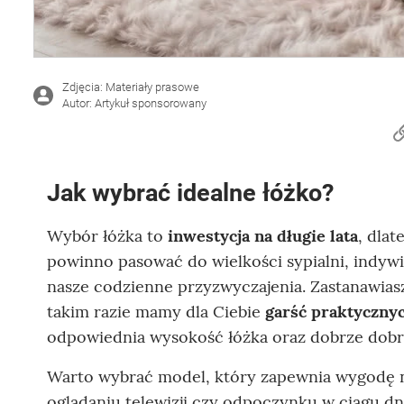
Zdjęcia: Materiały prasowe
Autor: Artykuł sponsorowany
Jak wybrać idealne łóżko?
Wybór łóżka to
inwestycja na długie lata
, dla
powinno pasować do wielkości sypialni, indyw
nasze codzienne przyzwyczajenia. Zastanawiasz
takim razie mamy dla Ciebie
garść praktycznyc
odpowiednia wysokość łóżka oraz dobrze dobr
Warto wybrać model, który zapewnia wygodę nie
oglądaniu telewizji czy odpoczynku w ciągu dn