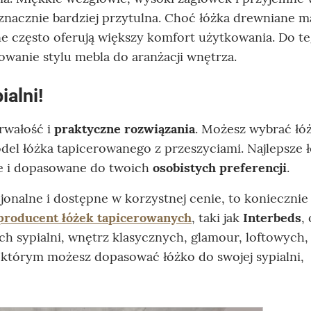
ę znacznie bardziej przytulna. Choć łóżka drewniane m
ne często oferują większy komfort użytkowania. Do t
wanie stylu mebla do aranżacji wnętrza.
alni!
trwałość i
praktyczne rozwiązania
. Możesz wybrać łó
del łóżka tapicerowanego z przeszyciami. Najlepsze ł
ne i dopasowane do twoich
osobistych preferencji
.
cjonalne i dostępne w korzystnej cenie, to koniecznie
producent łóżek tapicerowanych
, taki jak
Interbeds
,
 sypialni, wnętrz klasycznych, glamour, loftowych,
 którym możesz dopasować łóżko do swojej sypialni,