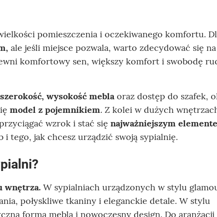
wielkości pomieszczenia i oczekiwanego komfortu. D
m,
ale jeśli miejsce pozwala, warto zdecydować się na
pewni komfortowy sen, większy komfort i swobodę ru
 szerokość, wysokość mebla
oraz dostęp do szafek, o
się
model z pojemnikiem
. Z kolei w dużych wnętrzac
rzyciągać wzrok i stać się
najważniejszym element
 i tego, jak chcesz urządzić swoją sypialnię.
pialni?
u wnętrza.
W sypialniach urządzonych w stylu glamo
nia, połyskliwe tkaniny i eleganckie detale. W stylu
czna forma mebla i nowoczesny design. Do aranżacji