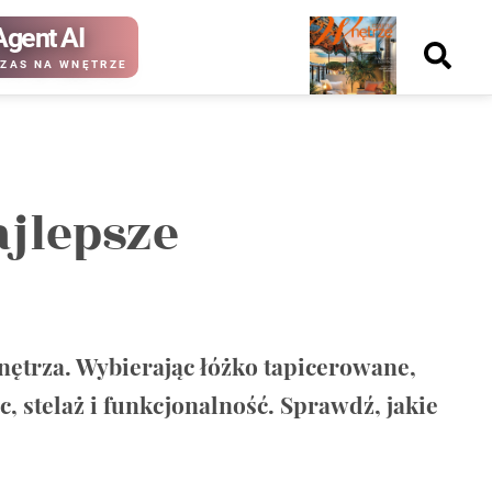
Agent AI
Nowy
ZAS NA WNĘTRZE
numer
ajlepsze
kup ten
kup ten
numer
numer
Wydanie papierowe
Wydanie cyfrowe
ętrza. Wybierając łóżko tapicerowane,
, stelaż i funkcjonalność. Sprawdź, jakie