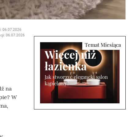
i: 06.07.2026
cji: 06.07.2026
Więcej niż
łazienka
Jak stworzyć elegancki salon
kąpielowy?
dź na
upie? W
ama,
 w