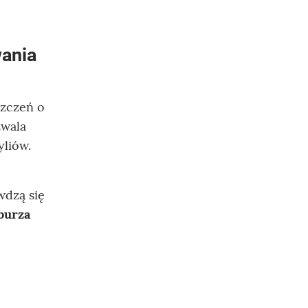
wania
szczeń o
zwala
liów.
wdzą się
burza