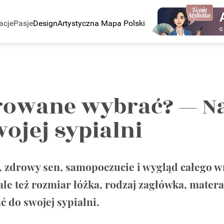
acje
Pasje
Design
Artystyczna Mapa Polski
C
erowane wybrać? — N
ojej sypialni
 zdrowy sen, samopoczucie i wygląd całego wn
le też rozmiar łóżka, rodzaj zagłówka, materac
 do swojej sypialni.