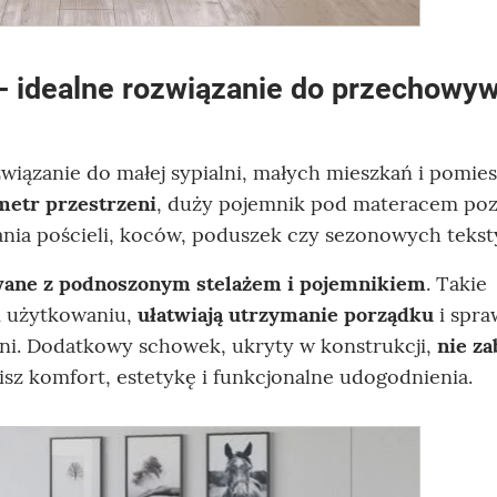
 - idealne rozwiązanie do przechowy
związanie do małej sypialni, małych mieszkań i pomie
metr przestrzeni
, duży pojemnik pod materacem po
ia pościeli, koców, poduszek czy sezonowych teksty
wane z podnoszonym stelażem i pojemnikiem
. Takie
m użytkowaniu,
ułatwiają utrzymanie porządku
i spra
alni. Dodatkowy schowek, ukryty w konstrukcji,
nie za
nisz komfort, estetykę i funkcjonalne udogodnienia.