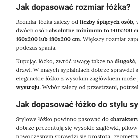
Jak dopasować rozmiar łóżka?
Rozmiar łóżka zależy od
liczby śpiących osób,
dwóch osób
absolutne minimum to 140x200 c
160x200 lub 180x200 cm
. Większy rozmiar za
podczas spania.
Kupując łóżko, zwróć uwagę także na
długość,
drzwi. W małych sypialniach dobrze sprawdzi 
eleganckie łóżko z wysokim zagłówkiem może p
wystroju
. Wybór zależy od przestrzeni, potrzeb
Jak dopasować łóżko do stylu sy
Stylowe łóżko powinno pasować do
charakter
dobrze prezentują się wysokie zagłówki, pikowa
nowoczesnym sprawdzi się prostota, geometry