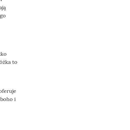
ają
ego
żko
óżka to
 oferuje
 boho i