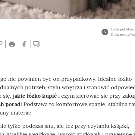
Data publikacj
Data modyfika
tego nie powinien być on przypadkowy. Idealne łóżko
idualnych potrzeb, stylu wnętrza i stanowić odpowie
 się,
jakie łóżko kupić
i czym kierować się przy zak
h porad!
Podstawa to komfortowe spanie, stabilna r
any materac.
 tylko podczas snu, ale też przy czytaniu książki,
ia. Miękkie wezgłowie, wysoki zagłówek i przyjemne