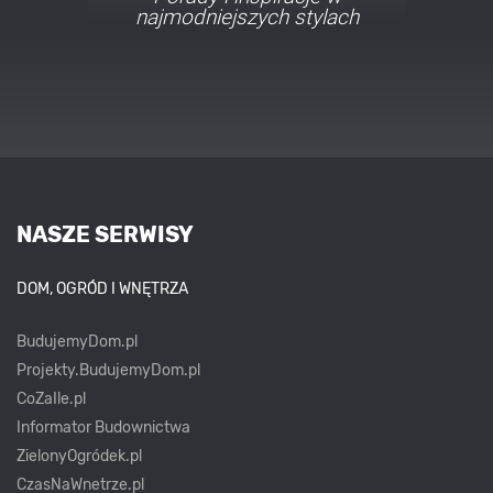
najmodniejszych stylach
NASZE SERWISY
DOM, OGRÓD I WNĘTRZA
BudujemyDom.pl
Projekty.BudujemyDom.pl
CoZaIle.pl
Informator Budownictwa
ZielonyOgródek.pl
CzasNaWnetrze.pl