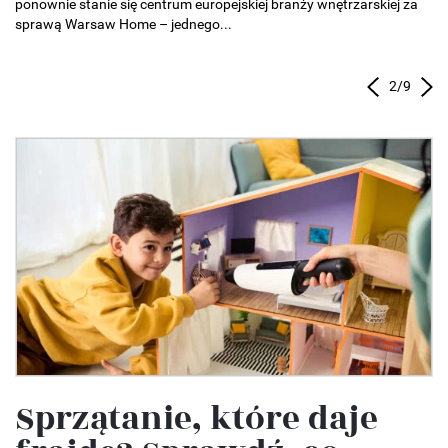
na
wn
3
/
9
Sprzątanie, które daje