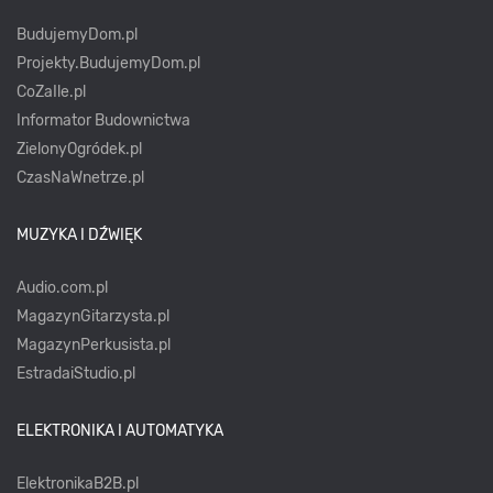
BudujemyDom.pl
Projekty.BudujemyDom.pl
CoZaIle.pl
Informator Budownictwa
ZielonyOgródek.pl
CzasNaWnetrze.pl
MUZYKA I DŹWIĘK
Audio.com.pl
MagazynGitarzysta.pl
MagazynPerkusista.pl
EstradaiStudio.pl
ELEKTRONIKA I AUTOMATYKA
ElektronikaB2B.pl