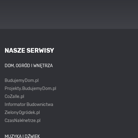
NASZE SERWISY
DOM, OGRÓD I WNĘTRZA
BudujemyDom.pl
Projekty.BudujemyDom.pl
CoZaIle.pl
Informator Budownictwa
ZielonyOgródek.pl
CzasNaWnetrze.pl
MUZYKA I DŹWIĘK