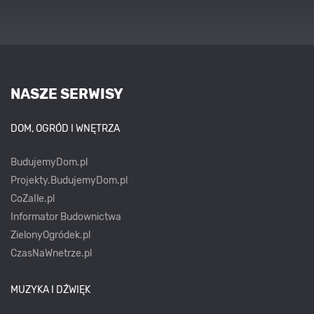
NASZE SERWISY
DOM, OGRÓD I WNĘTRZA
BudujemyDom.pl
Projekty.BudujemyDom.pl
CoZaIle.pl
Informator Budownictwa
ZielonyOgródek.pl
CzasNaWnetrze.pl
MUZYKA I DŹWIĘK