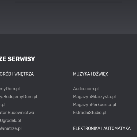
stylach
ZE SERWISY
OGRÓD I WNĘTRZA
MUZYKA I DŹWIĘK
emyDom.pl
Audio.com.pl
ty.BudujemyDom.pl
MagazynGitarzysta.pl
.pl
MagazynPerkusista.pl
ator Budownictwa
EstradaiStudio.pl
yOgródek.pl
Wnetrze.pl
ELEKTRONIKA I AUTOMATYKA