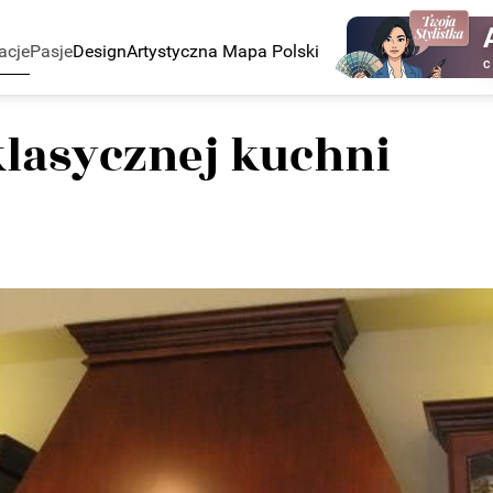
acje
Pasje
Design
Artystyczna Mapa Polski
C
klasycznej kuchni