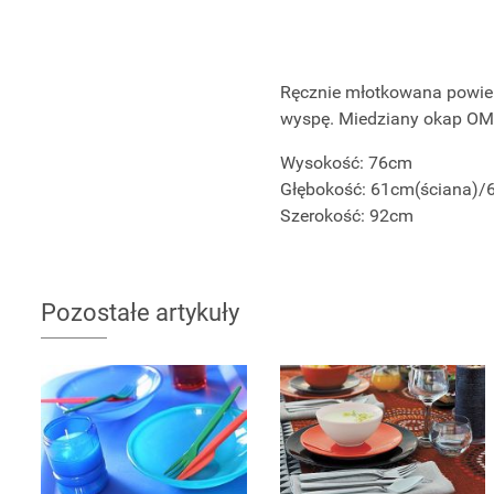
Ręcznie młotkowana powier
wyspę. Miedziany okap OM-
Wysokość: 76cm
Głębokość: 61cm(ściana)
Szerokość: 92cm
Pozostałe artykuły