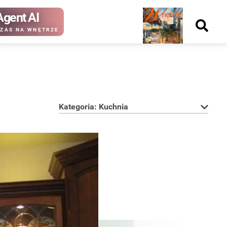
Agent AI
Nowy
ZAS NA WNĘTRZE
numer
Kategoria: Kuchnia
kup ten
kup ten
numer
numer
Wydanie papierowe
Wydanie cyfrowe