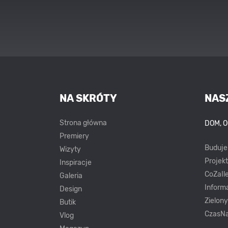
NA SKRÓTY
NAS
Strona główna
DOM, 
Premiery
Buduj
Wizyty
Projek
Inspiracje
CoZaIle
Galeria
Inform
Design
Zielon
Butik
CzasNa
Vlog