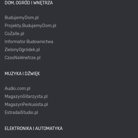
DOM, OGRÓD I WNĘTRZA
BudujemyDom.pl
Projekty.BudujemyDom.pl
CoZaIle.pl
Informator Budownictwa
ZielonyOgródek.pl
CzasNaWnetrze.pl
MUZYKA I DŹWIĘK
Audio.com.pl
MagazynGitarzysta.pl
MagazynPerkusista.pl
EstradaiStudio.pl
ELEKTRONIKA I AUTOMATYKA