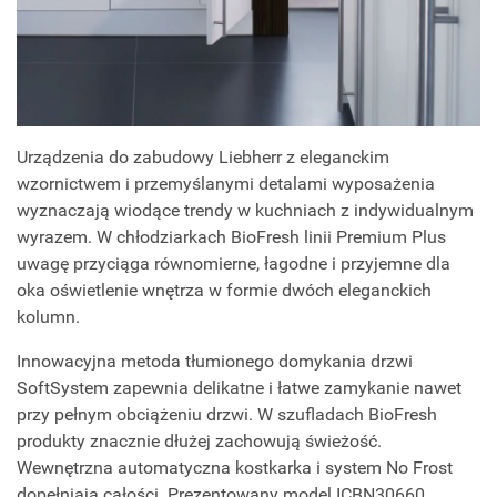
Urządzenia do zabudowy Liebherr z eleganckim
wzornictwem i przemyślanymi detalami wyposażenia
wyznaczają wiodące trendy w kuchniach z indywidualnym
wyrazem. W chłodziarkach BioFresh linii Premium Plus
uwagę przyciąga równomierne, łagodne i przyjemne dla
oka oświetlenie wnętrza w formie dwóch eleganckich
kolumn.
Innowacyjna metoda tłumionego domykania drzwi
SoftSystem zapewnia delikatne i łatwe zamykanie nawet
przy pełnym obciążeniu drzwi. W szufladach BioFresh
produkty znacznie dłużej zachowują świeżość.
Wewnętrzna automatyczna kostkarka i system No Frost
dopełniają całości. Prezentowany model ICBN30660