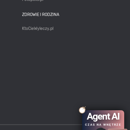
ZDROWIE I RODZINA
KtoCieWyleczy.pl
Agent AI
CZAS NA WNĘTRZE