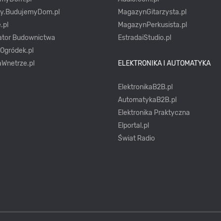
ty.BudujemyDom.pl
MagazynGitarzysta.pl
.pl
MagazynPerkusista.pl
ator Budownictwa
EstradaiStudio.pl
yOgródek.pl
Wnetrze.pl
ELEKTRONIKA I AUTOMATYKA
ElektronikaB2B.pl
AutomatykaB2B.pl
Elektronika Praktyczna
Elportal.pl
Świat Radio