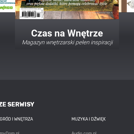
Twój Dom Twój Styl
Porady i inspiracje w najmodniejszych
stylach
ZE SERWISY
OGRÓD I WNĘTRZA
MUZYKA I DŹWIĘK
emyDom.pl
Audio.com.pl