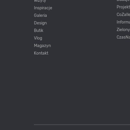
Wizyty
Projek
Inspiracje
CoZaIle
Galeria
Inform
Design
Zielon
Butik
CzasNa
Vlog
Magazyn
Kontakt