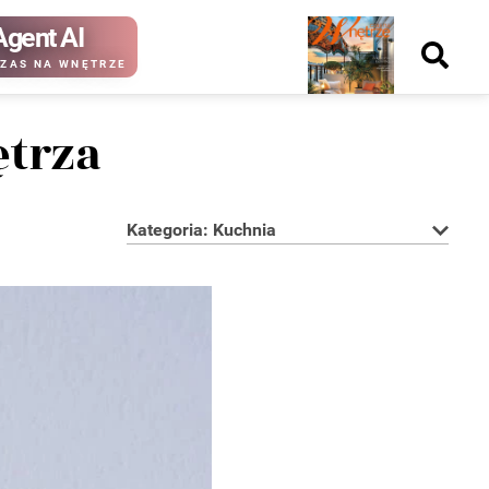
Agent AI
Nowy
ZAS NA WNĘTRZE
numer
ętrza
Kategoria: Kuchnia
kup ten
kup ten
numer
numer
Wydanie papierowe
Wydanie cyfrowe