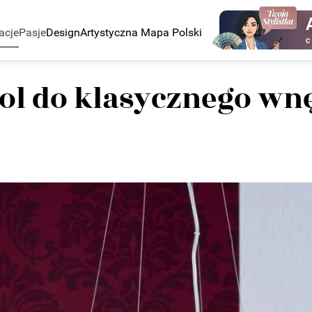
acje
Pasje
Design
Artystyczna Mapa Polski
C
l do klasycznego wn