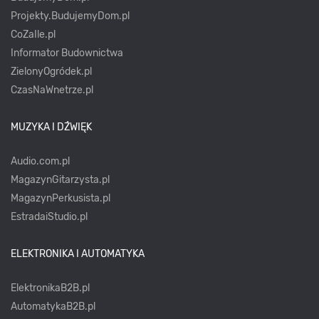
Projekty.BudujemyDom.pl
CoZaIle.pl
Informator Budownictwa
ZielonyOgródek.pl
CzasNaWnetrze.pl
MUZYKA I DŹWIĘK
Audio.com.pl
MagazynGitarzysta.pl
MagazynPerkusista.pl
EstradaiStudio.pl
ELEKTRONIKA I AUTOMATYKA
ElektronikaB2B.pl
AutomatykaB2B.pl