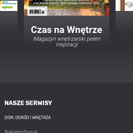
Twój Dom Twój Styl
Porady i inspiracje w
najmodniejszych stylach
NASZE SERWISY
DOM, OGRÓD I WNĘTRZA
BudujemyDom.pl