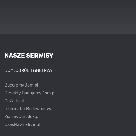
NASZE SERWISY
DOM, OGRÓD I WNĘTRZA
BudujemyDom.pl
Projekty.BudujemyDom.pl
CoZaIle.pl
Informator Budownictwa
ZielonyOgródek.pl
CzasNaWnetrze.pl