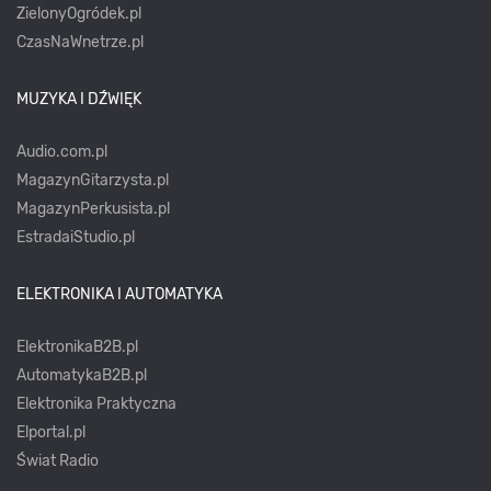
ZielonyOgródek.pl
CzasNaWnetrze.pl
MUZYKA I DŹWIĘK
Audio.com.pl
MagazynGitarzysta.pl
MagazynPerkusista.pl
EstradaiStudio.pl
ELEKTRONIKA I AUTOMATYKA
ElektronikaB2B.pl
AutomatykaB2B.pl
Elektronika Praktyczna
Elportal.pl
Świat Radio