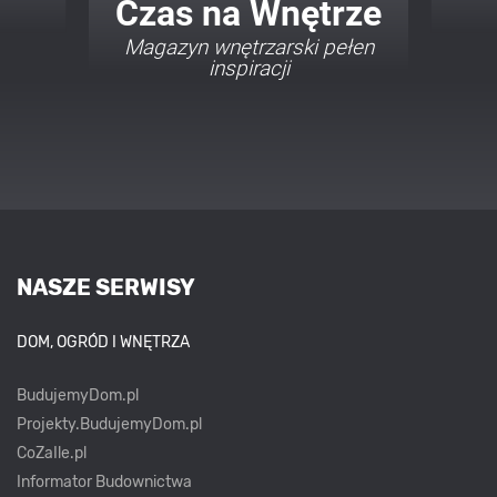
Twój Dom Twój Styl
Porady i inspiracje w
najmodniejszych stylach
NASZE SERWISY
DOM, OGRÓD I WNĘTRZA
BudujemyDom.pl
Projekty.BudujemyDom.pl
CoZaIle.pl
Informator Budownictwa