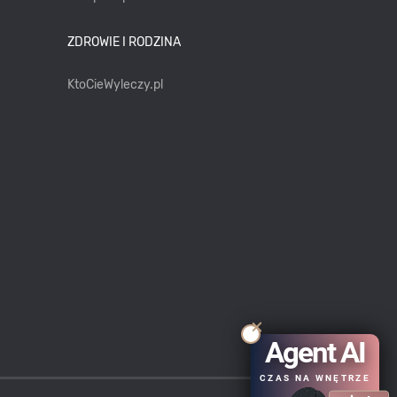
ZDROWIE I RODZINA
KtoCieWyleczy.pl
Agent AI
CZAS NA WNĘTRZE