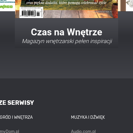
Twój Dom Twój Styl
Porady i inspiracje w najmodniejszych
stylach
ZE SERWISY
OGRÓD I WNĘTRZA
MUZYKA I DŹWIĘK
emyDom.pl
Audio.com.pl