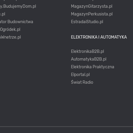
ty.BudujemyDom.pl
MagazynGitarzysta.pl
.pl
MagazynPerkusista.pl
ator Budownictwa
EstradaiStudio.pl
yOgródek.pl
Wnetrze.pl
ELEKTRONIKA I AUTOMATYKA
ElektronikaB2B.pl
AutomatykaB2B.pl
Elektronika Praktyczna
Elportal.pl
Świat Radio