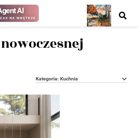
Agent AI
Nowy
ZAS NA WNĘTRZE
numer
w nowoczesnej
kup ten
kup ten
numer
numer
Wydanie papierowe
Wydanie cyfrowe
Kategoria: Kuchnia