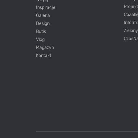
Projek
Inspiracje
CoZaIle
Galeria
Inform
Design
Zielon
Butik
CzasNa
Vlog
Magazyn
Kontakt