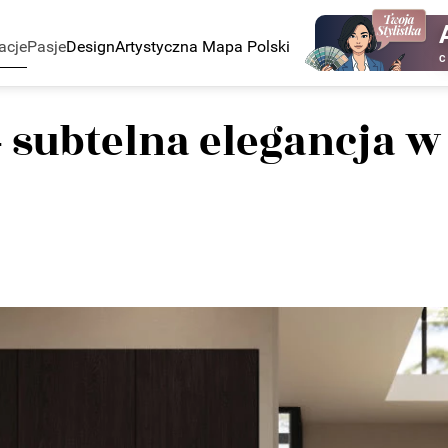
acje
Pasje
Design
Artystyczna Mapa Polski
C
 - subtelna elegancja 