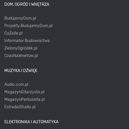
DOM, OGRÓD I WNĘTRZA
BudujemyDom.pl
Projekty.BudujemyDom.pl
CoZaIle.pl
Informator Budownictwa
ZielonyOgródek.pl
CzasNaWnetrze.pl
MUZYKA I DŹWIĘK
Audio.com.pl
MagazynGitarzysta.pl
MagazynPerkusista.pl
EstradaiStudio.pl
ELEKTRONIKA I AUTOMATYKA