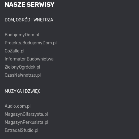
NASZE SERWISY
DOM, OGRÓD I WNĘTRZA
BudujemyDom.pl
Projekty.BudujemyDom.pl
CoZaIle.pl
Informator Budownictwa
ZielonyOgródek.pl
CzasNaWnetrze.pl
MUZYKA I DŹWIĘK
Audio.com.pl
MagazynGitarzysta.pl
MagazynPerkusista.pl
EstradaiStudio.pl