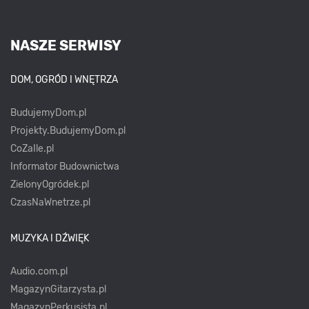
NASZE SERWISY
DOM, OGRÓD I WNĘTRZA
BudujemyDom.pl
Projekty.BudujemyDom.pl
CoZaIle.pl
Informator Budownictwa
ZielonyOgródek.pl
CzasNaWnetrze.pl
MUZYKA I DŹWIĘK
Audio.com.pl
MagazynGitarzysta.pl
MagazynPerkusista.pl