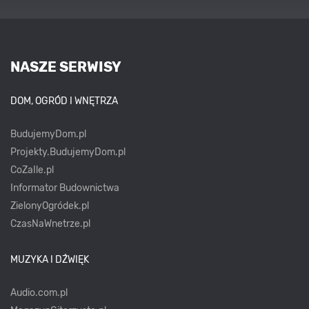
NASZE SERWISY
DOM, OGRÓD I WNĘTRZA
BudujemyDom.pl
Projekty.BudujemyDom.pl
CoZaIle.pl
Informator Budownictwa
ZielonyOgródek.pl
CzasNaWnetrze.pl
MUZYKA I DŹWIĘK
Audio.com.pl