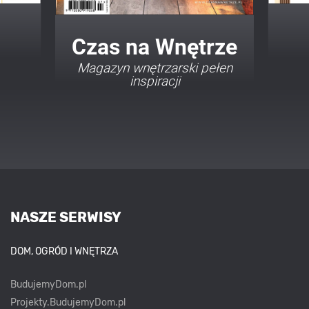
Twój Dom Twój Styl
Porady i inspiracje w
najmodniejszych stylach
NASZE SERWISY
DOM, OGRÓD I WNĘTRZA
BudujemyDom.pl
Projekty.BudujemyDom.pl