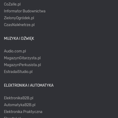
CoZaIle.pl
Informator Budownictwa
ZielonyOgródek.pl
CzasNaWnetrze.pl
MUZYKA I DŹWIĘK
Audio.com.pl
MagazynGitarzysta.pl
MagazynPerkusista.pl
EstradaiStudio.pl
ELEKTRONIKA I AUTOMATYKA
ElektronikaB2B.pl
AutomatykaB2B.pl
Elektronika Praktyczna