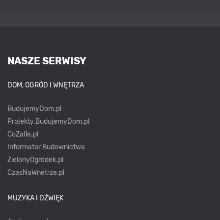
NASZE SERWISY
DOM, OGRÓD I WNĘTRZA
BudujemyDom.pl
Projekty.BudujemyDom.pl
CoZaIle.pl
Informator Budownictwa
ZielonyOgródek.pl
CzasNaWnetrze.pl
MUZYKA I DŹWIĘK