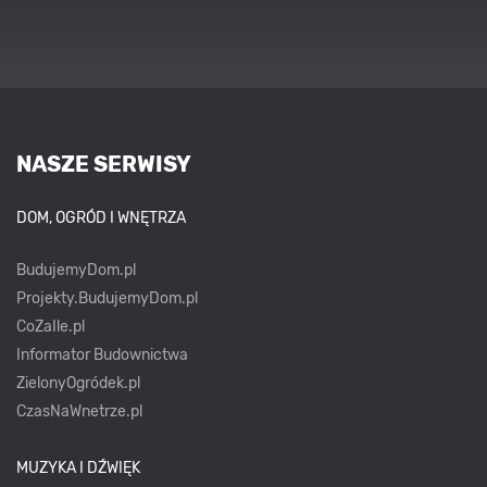
NASZE SERWISY
DOM, OGRÓD I WNĘTRZA
BudujemyDom.pl
Projekty.BudujemyDom.pl
CoZaIle.pl
Informator Budownictwa
ZielonyOgródek.pl
CzasNaWnetrze.pl
MUZYKA I DŹWIĘK