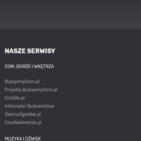
NASZE SERWISY
DOM, OGRÓD I WNĘTRZA
BudujemyDom.pl
Projekty.BudujemyDom.pl
CoZaIle.pl
Informator Budownictwa
ZielonyOgródek.pl
CzasNaWnetrze.pl
MUZYKA I DŹWIĘK