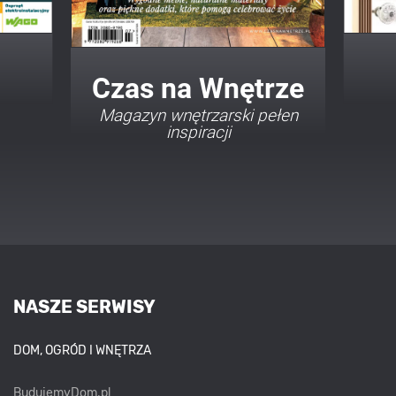
trze
Twój Dom Twój Styl
pełen
Porady i inspiracje w
najmodniejszych stylach
NASZE SERWISY
DOM, OGRÓD I WNĘTRZA
BudujemyDom.pl