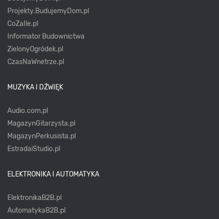
Projekty.BudujemyDom.pl
CoZaIle.pl
Informator Budownictwa
ZielonyOgródek.pl
CzasNaWnetrze.pl
MUZYKA I DŹWIĘK
Audio.com.pl
MagazynGitarzysta.pl
MagazynPerkusista.pl
EstradaiStudio.pl
ELEKTRONIKA I AUTOMATYKA
ElektronikaB2B.pl
AutomatykaB2B.pl