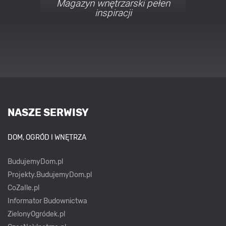
Porady i inspiracje w
najmodniejszych stylach
NASZE SERWISY
DOM, OGRÓD I WNĘTRZA
BudujemyDom.pl
Projekty.BudujemyDom.pl
CoZaIle.pl
Informator Budownictwa
ZielonyOgródek.pl