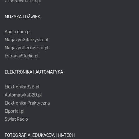
CzasNaWnetrze.pl
MUZYKA I DŹWIĘK
Audio.com.pl
MagazynGitarzysta.pl
MagazynPerkusista.pl
EstradaiStudio.pl
ELEKTRONIKA I AUTOMATYKA
ElektronikaB2B.pl
AutomatykaB2B.pl
Elektronika Praktyczna
Elportal.pl
Świat Radio
FOTOGRAFIA, EDUKACJA I HI-TECH