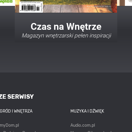
Twój Dom Twój Styl
Porady i inspiracje w najmodniejszych
stylach
ZE SERWISY
OGRÓD I WNĘTRZA
MUZYKA I DŹWIĘK
emyDom.pl
Audio.com.pl