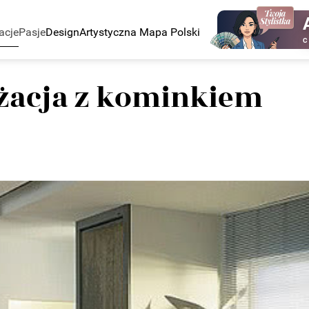
acje
Pasje
Design
Artystyczna Mapa Polski
C
żacja z kominkiem