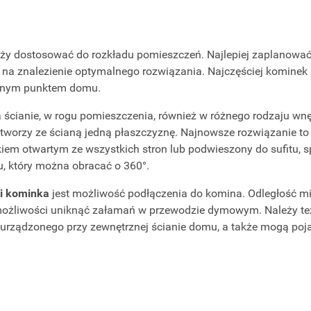
ży dostosować do rozkładu pomieszczeń. Najlepiej zaplanować 
 na znalezienie optymalnego rozwiązania. Najczęściej kominek
lnym punktem domu.
ścianie, w rogu pomieszczenia, również w różnego rodzaju wnę
o tworzy ze ścianą jedną płaszczyznę. Najnowsze rozwiązanie 
kiem otwartym ze wszystkich stron lub podwieszony do sufitu, 
, który można obracać o 360°.
ji kominka
jest możliwość podłączenia do komina. Odległość mi
możliwości uniknąć załamań w przewodzie dymowym. Należy też
a urządzonego przy zewnętrznej ścianie domu, a także mogą poja