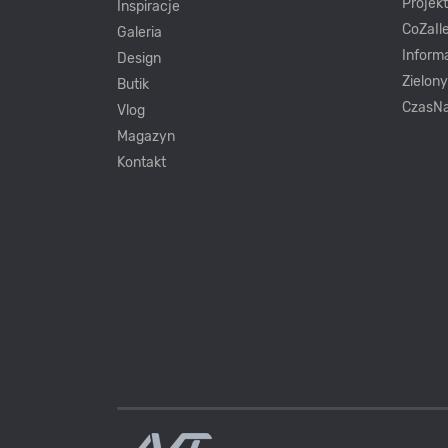
Projek
Inspiracje
CoZaIle
Galeria
Inform
Design
Zielon
Butik
CzasNa
Vlog
Magazyn
Kontakt