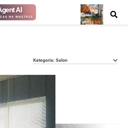
Agent AI
Nowy
ZAS NA WNĘTRZE
numer
Kategoria: Salon
kup ten
kup ten
numer
numer
Wydanie papierowe
Wydanie cyfrowe