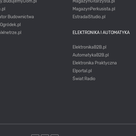
ty.BudujemyDom.pl
MagazynGitarzysta.pl
.pl
MagazynPerkusista.pl
ator Budownictwa
EstradaiStudio.pl
yOgródek.pl
Wnetrze.pl
ELEKTRONIKA I AUTOMATYKA
ElektronikaB2B.pl
AutomatykaB2B.pl
Elektronika Praktyczna
Elportal.pl
Świat Radio